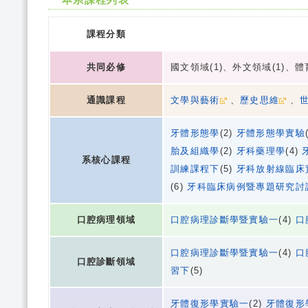
課程分類
共同必修
國文領域(1)、外文領域(1)、體育
通識課程
文學與藝術
、
歷史思維
、
牙體形態學
(2)
牙體形態學實驗
胎及組織學
(2)
牙科藥理學
(4)
系核心課程
訓練課程下
(5)
牙科放射線臨床
(6)
牙科臨床病例暨專題研究討
口腔病理領域
口腔病理診斷學暨實驗一
(4)
口
口腔病理診斷學暨實驗一
(4)
口
口腔診斷領域
習下
(5)
牙體復形學實驗一
(2)
牙體復形