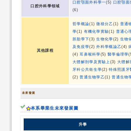
口腔顎面外科學一
(5)
口腔顎面
口腔外科學領域
(6)
哲學概論
(1)
微積分乙
(1)
普通
學
(1)
有機化學實驗
(1)
普通心
胚胎學下
(3)
生物化學
(2)
生物
及免疫學
(2)
外科學概論乙
(4)
其他課程
(4)
耳鼻喉科學
(5)
醫學倫理學
(
大體解剖學及實驗上
(3)
大體解
牙科公共衛生學
(2)
特殊照護牙
(2)
普通生物學乙
(1)
普通生物
未來發展
本系畢業生未來發展圖
升學