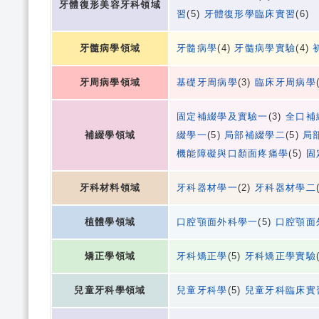
牙體復形美容牙科領域
習
(5)
牙體復形學臨床實習
(6)
牙髓病學領域
牙髓病學
(4)
牙髓病學實驗
(4)
牙周病學領域
基礎牙周病學
(3)
臨床牙周病學
固定補綴學及實驗一
(3)
全口補
補綴學領域
綴學一
(5)
局部補綴學二
(5)
局
機能障礙與口顏面疼痛學
(5)
固
牙科材料領域
牙科器材學一
(2)
牙科器材學二
植體學領域
口腔顎面外科學一
(5)
口腔顎面
矯正學領域
牙科矯正學
(5)
牙科矯正學實驗
兒童牙科學領域
兒童牙科學
(5)
兒童牙科臨床實