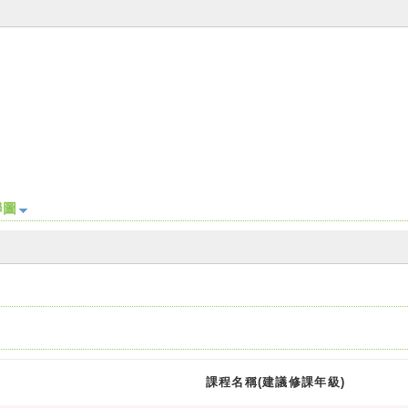
聯圖
課程名稱(建議修課年級)