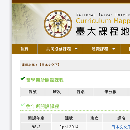
首頁
共同必修課程
通識課程
課程名稱：【日本文化下】
當學期所開設課程
課號
班次
課名
學分數
往年所開設課程
開課年度
課號
班次
課名
98-2
JpnL2014
日本文化