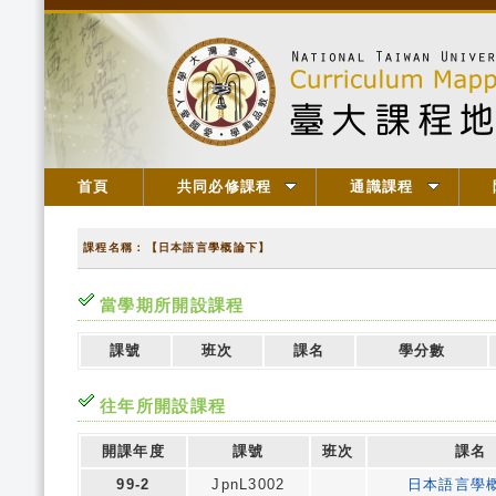
首頁
共同必修課程
通識課程
課程名稱：【日本語言學概論下】
當學期所開設課程
課號
班次
課名
學分數
往年所開設課程
開課年度
課號
班次
課名
99-2
JpnL3002
日本語言學