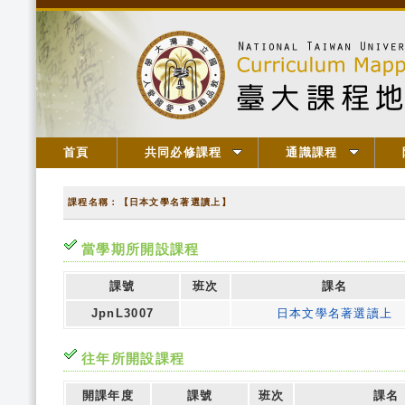
首頁
共同必修課程
通識課程
課程名稱：【日本文學名著選讀上】
當學期所開設課程
課號
班次
課名
JpnL3007
日本文學名著選讀上
往年所開設課程
開課年度
課號
班次
課名