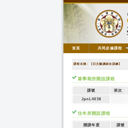
首頁
共同必修課程
課程名稱：【日文聽讀綜合訓練】
當學期所開設課程
課號
班次
JpnL4038
往年所開設課程
開課年度
課號