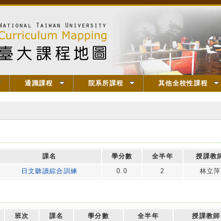
通識課程
院系所課程
其他全校性課程
課名
學分數
全半年
授課教
日文聽讀綜合訓練
0.0
2
林立萍
班次
課名
學分數
全半年
授課教師