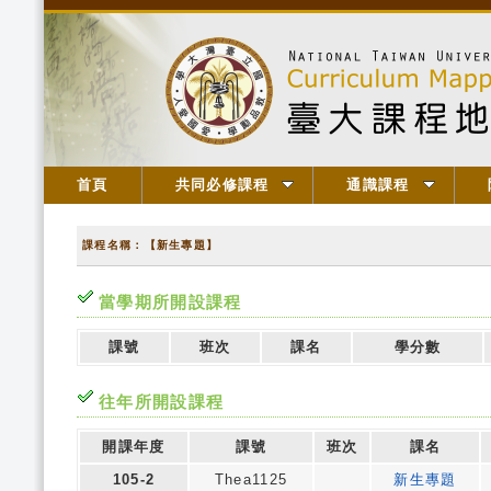
首頁
共同必修課程
通識課程
課程名稱：【新生專題】
當學期所開設課程
課號
班次
課名
學分數
往年所開設課程
開課年度
課號
班次
課名
105-2
Thea1125
新生專題