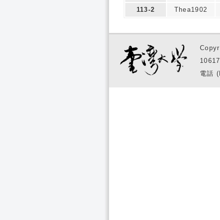
113-2
Thea1902
Copyr
1061
電話 (