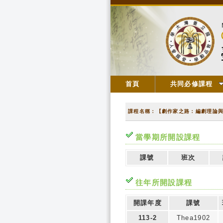
首頁
共同必修課程
課程名稱：【劇作家之路：編劇理論
當學期所開設課程
課號
班次
往年所開設課程
開課年度
課號
113-2
Thea1902