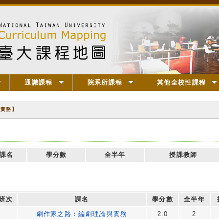
通識課程
院系所課程
其他全校性課程
與實務】
課名
學分數
全半年
授課教師
班次
課名
學分數
全半年
劇作家之路：編劇理論與實務
2.0
2