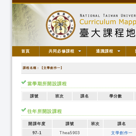
首頁
共同必修課程
通識課程
課程名稱：【文學創作一】
當學期所開設課程
課號
班次
課名
學分數
往年所開設課程
開課年度
課號
班次
課名
97-1
Thea5903
文學創作一