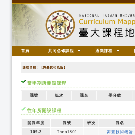
首頁
共同必修課程
通識課程
課程名稱：【舞臺技術概論】
當學期所開設課程
課號
班次
課名
學分數
往年所開設課程
開課年度
課號
班次
課名
109-2
Thea1801
舞臺技術概論