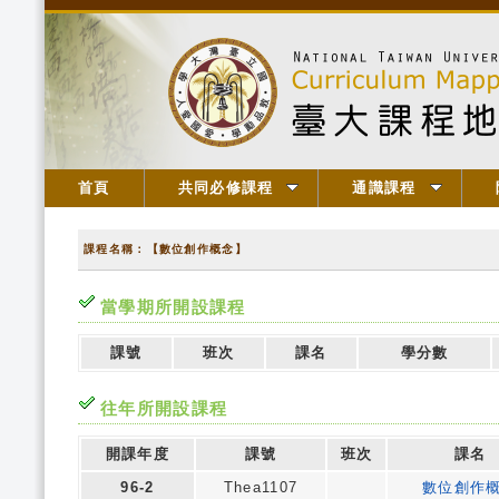
首頁
共同必修課程
通識課程
課程名稱：【數位創作概念】
當學期所開設課程
課號
班次
課名
學分數
往年所開設課程
開課年度
課號
班次
課名
96-2
Thea1107
數位創作