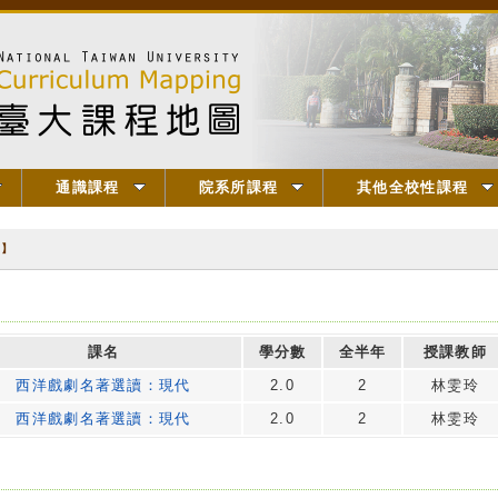
通識課程
院系所課程
其他全校性課程
代】
課名
學分數
全半年
授課教師
西洋戲劇名著選讀：現代
2.0
2
林雯玲
西洋戲劇名著選讀：現代
2.0
2
林雯玲