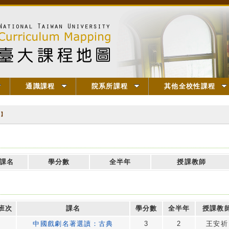
通識課程
院系所課程
其他全校性課程
典】
課名
學分數
全半年
授課教師
班次
課名
學分數
全半年
授課教
中國戲劇名著選讀：古典
3
2
王安祈