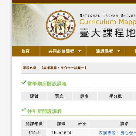
首頁
共同必修課程
通識課程
課程名稱：【表演專題：身心合一訓練一】
當學期所開設課程
課號
班次
課名
學分數
往年所開設課程
開課年度
課號
班次
課名
114-2
Thea2624
表演專題：身心合