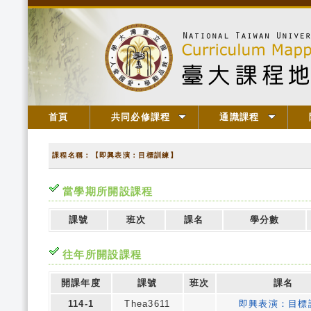
首頁
共同必修課程
通識課程
課程名稱：【即興表演：目標訓練】
當學期所開設課程
課號
班次
課名
學分數
往年所開設課程
開課年度
課號
班次
課名
114-1
Thea3611
即興表演：目標