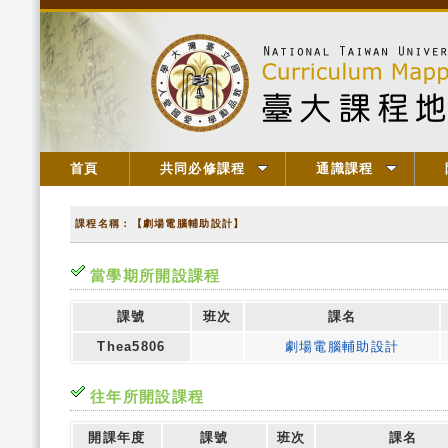
首頁
共同必修課程
通識課程
課程名稱：【劇場電腦輔助設計】
當學期所開設課程
課號
班次
課名
Thea5806
劇場電腦輔助設計
往年所開設課程
開課年度
課號
班次
課名