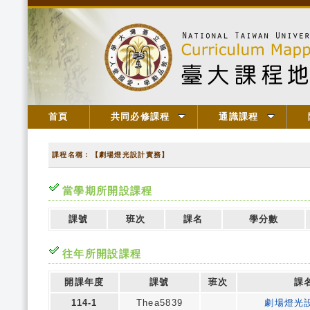
首頁
共同必修課程
通識課程
課程名稱：【劇場燈光設計實務】
當學期所開設課程
課號
班次
課名
學分數
往年所開設課程
開課年度
課號
班次
課
114-1
Thea5839
劇場燈光