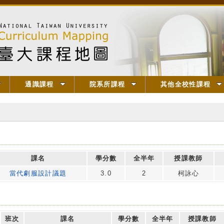
通識課程
院系所課程
其他全校性課程
課名
學分數
全半年
授課教師
當代劇服設計議題
3.0
2
柯詠心
班次
課名
學分數
全半年
授課教師