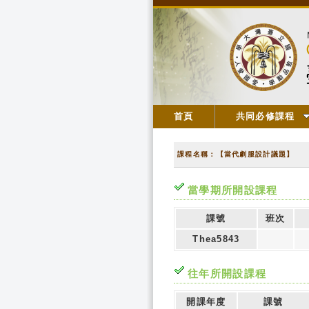
首頁
共同必修課程
課程名稱：【當代劇服設計議題】
當學期所開設課程
課號
班次
Thea5843
往年所開設課程
開課年度
課號