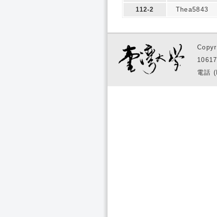
112-2
Thea5843
Copyr
1061
電話 (