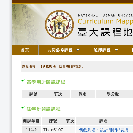
首頁
共同必修課程
通識課程
課程名稱：【偶戲劇場：設計/製作/表演】
當學期所開設課程
課號
班次
課名
學分數
往年所開設課程
開課年度
課號
班次
課名
114-2
Thea5107
偶戲劇場：設計/製作/表演