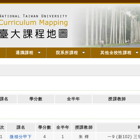
通識課程
院系所課程
其他全校性課程
課名
學分數
全半年
授課教師
次
課名
學分數
全半年
授課教師
1
微積分甲下
4
1
朱 樺
一9 (新102) 三5