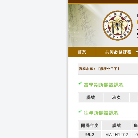
首頁
共同必修課程
課程名稱：【微積分甲下】
當學期所開設課程
課號
班次
往年所開設課程
開課年度
課號
班
99-2
MATH1202
0