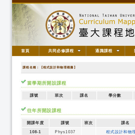
首頁
共同必修課程
通識課程
課程名稱：【程式設計和物理模擬】
當學期所開設課程
課號
班次
課名
學分數
往年所開設課程
開課年度
課號
班次
課名
108-1
Phys1037
程式設計和物