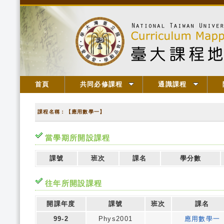
首頁
共同必修課程
通識課程
課程名稱：【應用數學一】
當學期所開設課程
課號
班次
課名
學分數
往年所開設課程
開課年度
課號
班次
課名
99-2
Phys2001
應用數學一