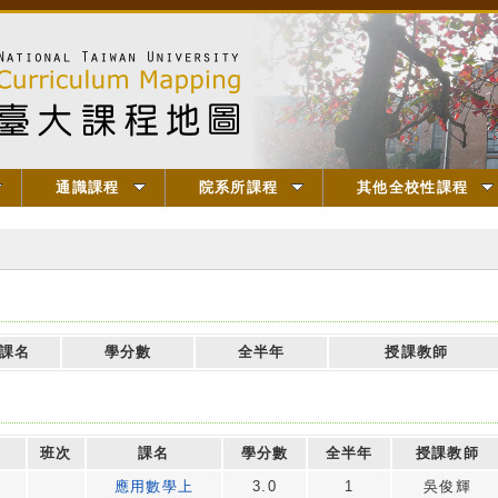
通識課程
院系所課程
其他全校性課程
課名
學分數
全半年
授課教師
班次
課名
學分數
全半年
授課教師
應用數學上
3.0
1
吳俊輝