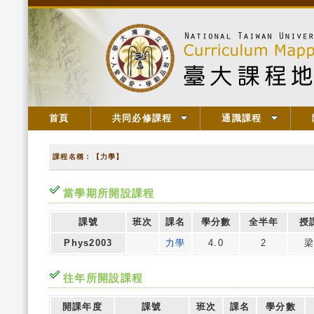
首頁
共同必修課程
通識課程
課程名稱：【力學】
當學期所開設課程
課號
班次
課名
學分數
全半年
授
Phys2003
力學
4.0
2
往年所開設課程
開課年度
課號
班次
課名
學分數