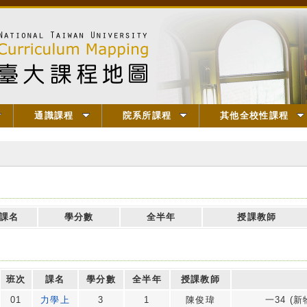
通識課程
院系所課程
其他全校性課程
課名
學分數
全半年
授課教師
班次
課名
學分數
全半年
授課教師
01
力學上
3
1
陳俊瑋
一34 (新