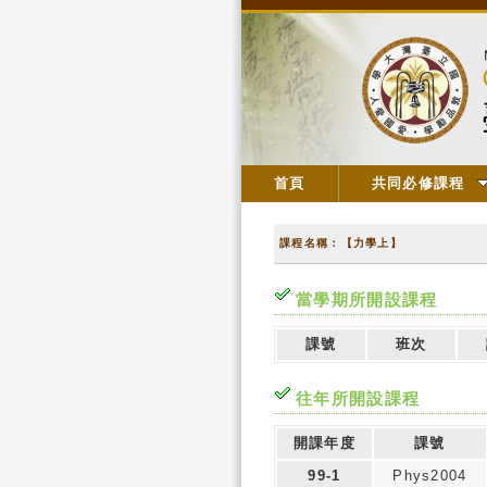
首頁
共同必修課程
課程名稱：【力學上】
當學期所開設課程
課號
班次
往年所開設課程
開課年度
課號
99-1
Phys2004