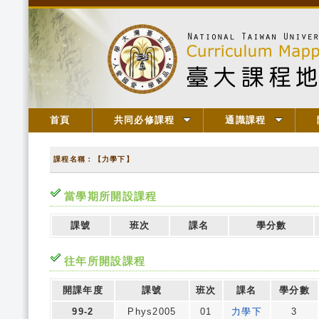
首頁
共同必修課程
通識課程
課程名稱：【力學下】
當學期所開設課程
課號
班次
課名
學分數
往年所開設課程
開課年度
課號
班次
課名
學分數
99-2
Phys2005
01
力學下
3