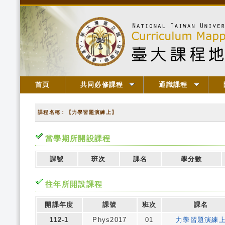
首頁
共同必修課程
通識課程
課程名稱：【力學習題演練上】
當學期所開設課程
課號
班次
課名
學分數
往年所開設課程
開課年度
課號
班次
課名
112-1
Phys2017
01
力學習題演練