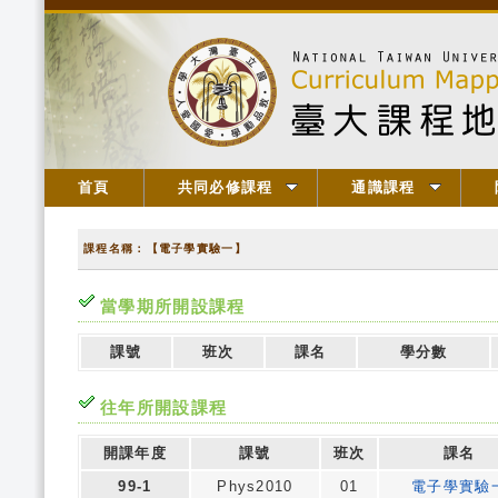
首頁
共同必修課程
通識課程
課程名稱：【電子學實驗一】
當學期所開設課程
課號
班次
課名
學分數
往年所開設課程
開課年度
課號
班次
課名
99-1
Phys2010
01
電子學實驗