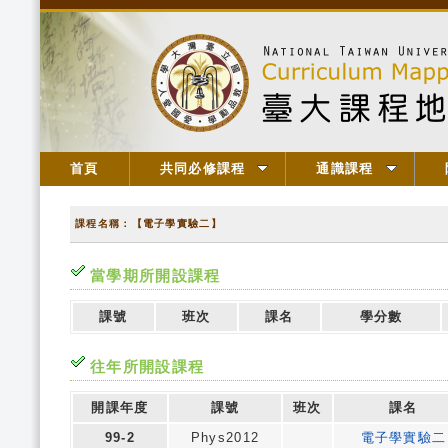
首頁
共同必修課程
通識課程
課程名稱：【電子學實驗二】
當學期所開設課程
課號
班次
課名
學分數
往年所開設課程
開課年度
課號
班次
課名
99-2
Phys2012
電子學實驗二