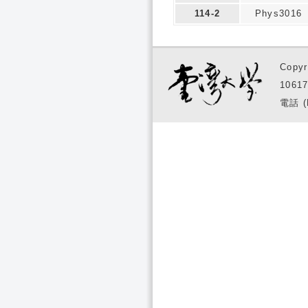
114-2
Phys3016
Copyr
1061
電話 (