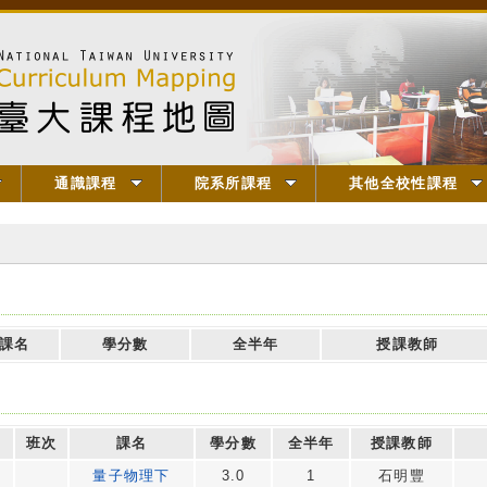
通識課程
院系所課程
其他全校性課程
課名
學分數
全半年
授課教師
班次
課名
學分數
全半年
授課教師
量子物理下
3.0
1
石明豐