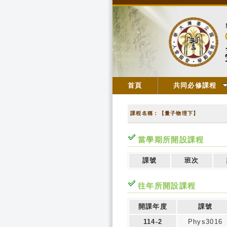
首頁
共同必修課程
課程名稱：【量子物理下】
當學期所開設課程
課號
班次
往年所開設課程
開課年度
課號
114-2
Phys3016