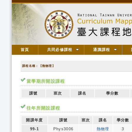
首頁
共同必修課程
通識課程
課程名稱：【熱物理】
當學期所開設課程
課號
班次
課名
學分數
往年所開設課程
開課年度
課號
班次
課名
學分數
99-1
Phys3006
熱物理
3