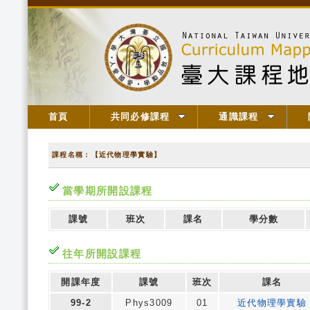
首頁
共同必修課程
通識課程
課程名稱：【近代物理學實驗】
當學期所開設課程
課號
班次
課名
學分數
往年所開設課程
開課年度
課號
班次
課名
99-2
Phys3009
01
近代物理學實驗