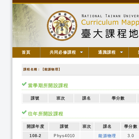
首頁
共同必修課程
通識課程
課程名稱：【能源物理】
當學期所開設課程
課號
班次
課名
學分數
往年所開設課程
開課年度
課號
班次
課名
學分數
108-2
Phys4010
能源物理
3.0