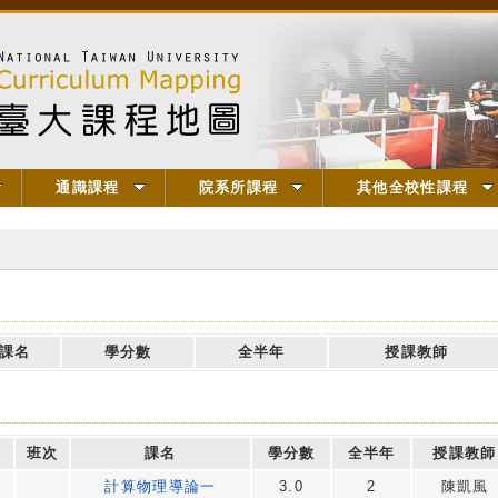
通識課程
院系所課程
其他全校性課程
課名
學分數
全半年
授課教師
班次
課名
學分數
全半年
授課教師
計算物理導論一
3.0
2
陳凱風