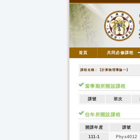
首頁
共同必修課程
課程名稱：【計算物理導論一】
當學期所開設課程
課號
班次
往年所開設課程
開課年度
課號
111-1
Phys4012