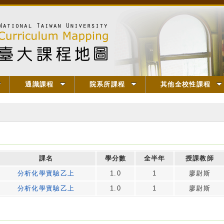
通識課程
院系所課程
其他全校性課程
課名
學分數
全半年
授課教師
分析化學實驗乙上
1.0
1
廖尉斯
分析化學實驗乙上
1.0
1
廖尉斯