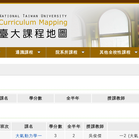
通識課程
院系所課程
其他全校性課程
課名
學分數
全半年
授課教師
班次
課名
學分數
全半年
授課教師
大氣動力學一
3
2
吳俊傑
一2 (大氣