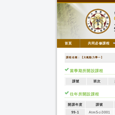
首頁
共同必修課程
課程名稱：【大氣動力學一】
當學期所開設課程
課號
班次
往年所開設課程
開課年度
課號
99-1
AtmSci3001