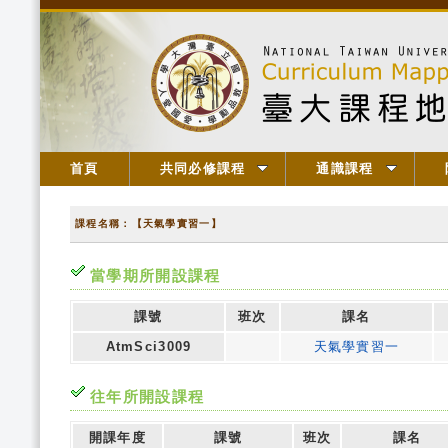
首頁
共同必修課程
通識課程
課程名稱：【天氣學實習一】
當學期所開設課程
課號
班次
課名
AtmSci3009
天氣學實習一
往年所開設課程
開課年度
課號
班次
課名