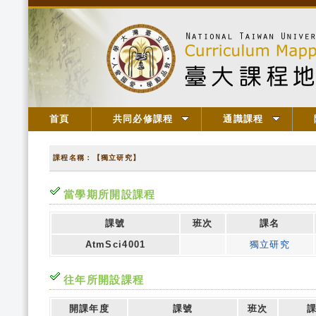
首頁
共同必修課程
通識課程
課程名稱：【獨立研究】
當學期所開設課程
課號
班次
課名
AtmSci4001
獨立研究
往年所開設課程
開課年度
課號
班次