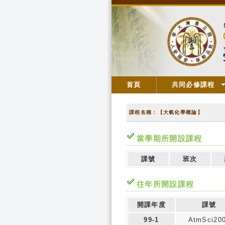
首頁
共同必修課程
課程名稱：【大氣化學概論】
當學期所開設課程
課號
班次
往年所開設課程
開課年度
課號
99-1
AtmSci20