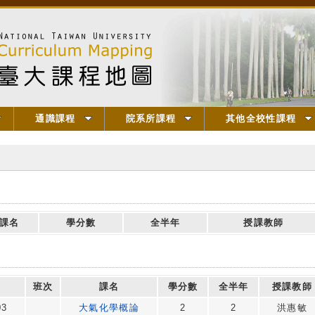
通識課程
院系所課程
其他全校性課程
課名
學分數
全半年
授課教師
班次
課名
學分數
全半年
授課教師
03
大氣化學概論
2
2
洪惠敏