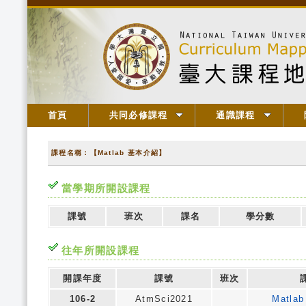
首頁
共同必修課程
通識課程
課程名稱：【Matlab 基本介紹】
當學期所開設課程
課號
班次
課名
學分數
往年所開設課程
開課年度
課號
班次
106-2
AtmSci2021
Matl