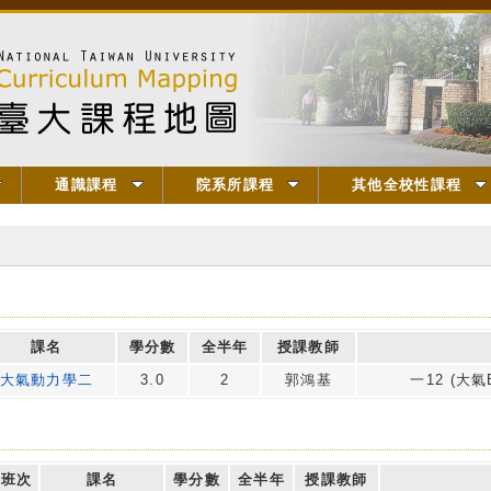
通識課程
院系所課程
其他全校性課程
課名
學分數
全半年
授課教師
大氣動力學二
3.0
2
郭鴻基
一12 (大氣B
班次
課名
學分數
全半年
授課教師