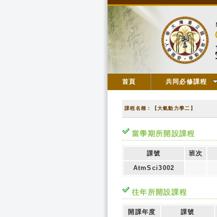
首頁
共同必修課程
課程名稱：【大氣動力學二】
當學期所開設課程
課號
班次
AtmSci3002
往年所開設課程
開課年度
課號