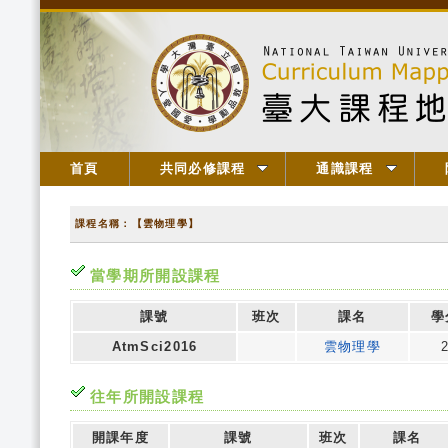
首頁
共同必修課程
通識課程
課程名稱：【雲物理學】
當學期所開設課程
課號
班次
課名
學
AtmSci2016
雲物理學
往年所開設課程
開課年度
課號
班次
課名