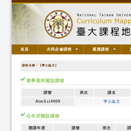
首頁
共同必修課程
通識課程
課程名稱：【學士論文】
當學期所開設課程
課號
班次
課名
AtmSci4009
學士論文
往年所開設課程
開課年度
課號
班次