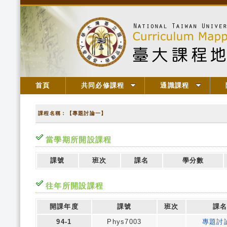
首頁
共同必修課程
通識課程
課程名稱：【專題討論一】
當學期所開設課程
課號
班次
課名
學分數
往年所開設課程
開課年度
課號
班次
課
94-1
Phys7003
專題討