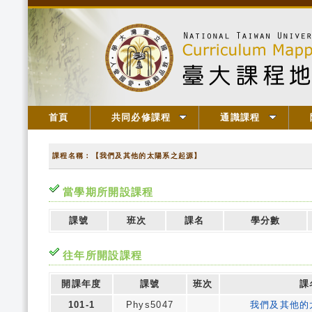
首頁
共同必修課程
通識課程
課程名稱：【我們及其他的太陽系之起源】
當學期所開設課程
課號
班次
課名
學分數
往年所開設課程
開課年度
課號
班次
課
101-1
Phys5047
我們及其他的