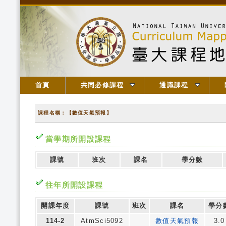
首頁
共同必修課程
通識課程
課程名稱：【數值天氣預報】
當學期所開設課程
課號
班次
課名
學分數
往年所開設課程
開課年度
課號
班次
課名
學分
114-2
AtmSci5092
數值天氣預報
3.0