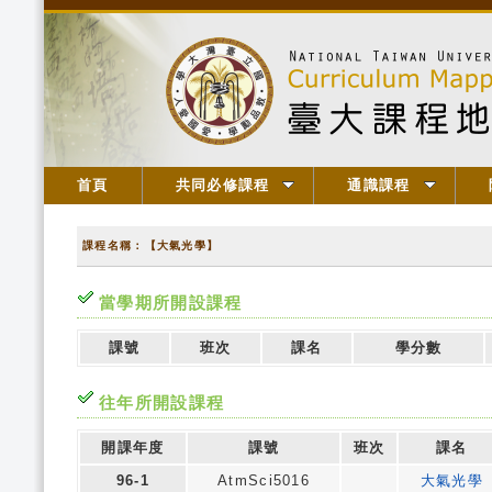
首頁
共同必修課程
通識課程
課程名稱：【大氣光學】
當學期所開設課程
課號
班次
課名
學分數
往年所開設課程
開課年度
課號
班次
課名
96-1
AtmSci5016
大氣光學