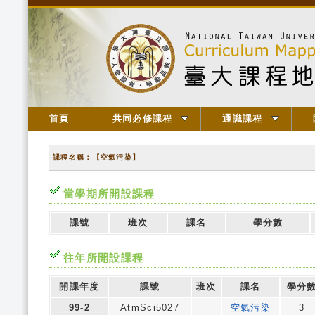
首頁
共同必修課程
通識課程
課程名稱：【空氣污染】
當學期所開設課程
課號
班次
課名
學分數
往年所開設課程
開課年度
課號
班次
課名
學分
99-2
AtmSci5027
空氣污染
3