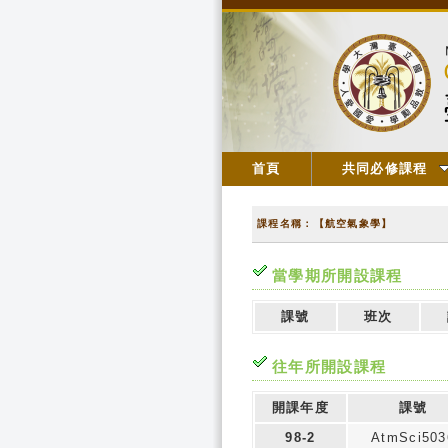
首頁
共同必修課程
課程名稱：【航空氣象學】
當學期所開設課程
課號
班次
往年所開設課程
開課年度
課號
98-2
AtmSci503