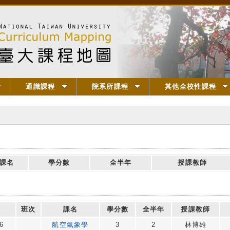
通識課程
院系所課程
其他全校性課程
課名
學分數
全半年
授課教師
班次
課名
學分數
全半年
授課教師
6
航空氣象學
3
2
林博雄