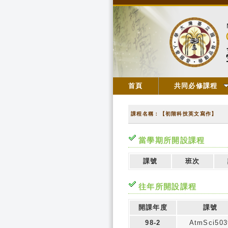
首頁
共同必修課程
課程名稱：【初階科技英文寫作】
當學期所開設課程
課號
班次
往年所開設課程
開課年度
課號
98-2
AtmSci503