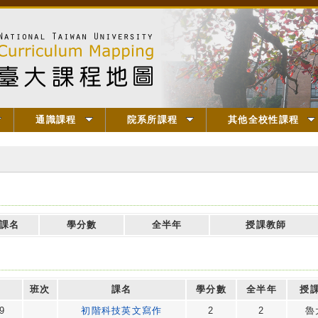
通識課程
院系所課程
其他全校性課程
課名
學分數
全半年
授課教師
班次
課名
學分數
全半年
授
9
初階科技英文寫作
2
2
魯